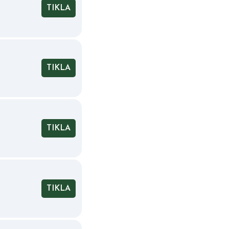
TIKLA
TIKLA
TIKLA
TIKLA