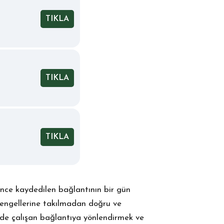
TIKLA
TIKLA
TIKLA
 önce kaydedilen bağlantının bir gün
m engellerine takılmadan doğru ve
nde çalışan bağlantıya yönlendirmek ve