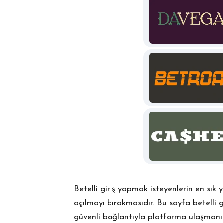
Betelli giriş yapmak isteyenlerin en sık 
açılmayı bırakmasıdır. Bu sayfa betelli 
güvenli bağlantıyla platforma ulaşmanı 