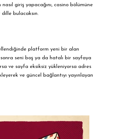
 nasıl giriş yapacağını, casino bölümüne
dille bulacaksın.
ellendiğinde platform yeni bir alan
e sonra seni boş ya da hatalı bir sayfaya
orsa ve sayfa eksiksiz yükleniyorsa adres
 ekleyerek ve güncel bağlantıyı yayınlayan