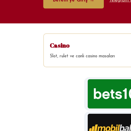
Betelli'ye Giriş →
Telegram 
Casino
Slot, rulet ve canlı casino masaları