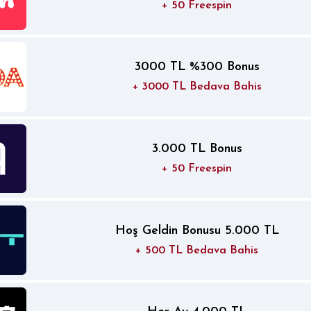
+ 50 Freespin
3000 TL %300 Bonus
+ 3000 TL Bedava Bahis
3.000 TL Bonus
+ 50 Freespin
Hoş Geldin Bonusu 5.000 TL
+ 500 TL Bedava Bahis