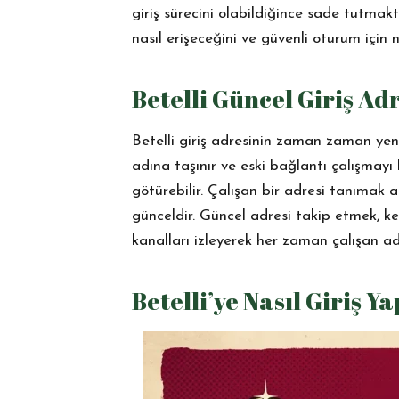
giriş sürecini olabildiğince sade tutmak
nasıl erişeceğini ve güvenli oturum için
Betelli Güncel Giriş Ad
Betelli giriş adresinin zaman zaman yeni
adına taşınır ve eski bağlantı çalışmayı 
götürebilir. Çalışan bir adresi tanımak 
günceldir. Güncel adresi takip etmek, kes
kanalları izleyerek her zaman çalışan adr
Betelli’ye Nasıl Giriş Ya