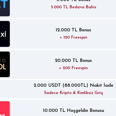
5.000 TL Bedava Bahis
12.000 TL Bonus
+ 120 Freespin
20.000 TL Bonus
+ 200 Freespin
2.000 USDT (88.000TL) Nakit İade
Sadece Kripto & Kimliksiz Giriş
10.000 TL Hoşgeldin Bonusu