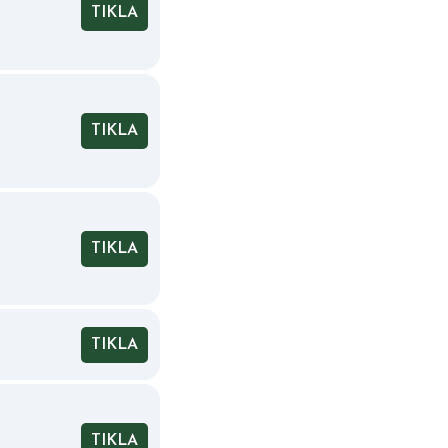
TIKLA
TIKLA
TIKLA
TIKLA
TIKLA